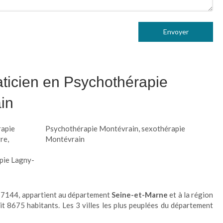
Envoyer
aticien en Psychothérapie
in
rapie
Psychothérapie Montévrain
,
sexothérapie
re
,
Montévrain
pie Lagny-
 77144, appartient au département
Seine-et-Marne
et à la région
ait 8675 habitants. Les 3 villes les plus peuplées du département