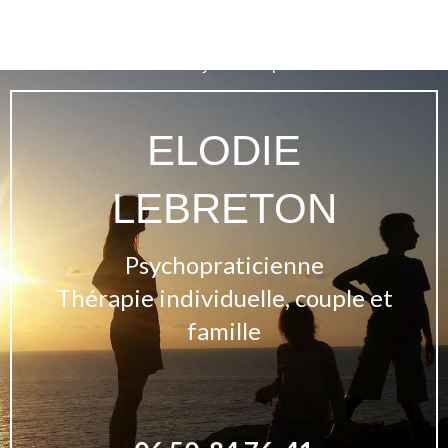
Elodie Lebreton
Psychothérapie à Villers-sur-Marne
ELODIE
LEBRETON
Psychopraticienne
Thérapie individuelle, couple et
famille