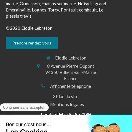
marne, Ormesson, champs sur marne, Noisy le grand,
Emerainville, Lognes, Torcy, Pontault combault, Le
plessis trevis.
©2020 Elodie Lebreton
Prendre rendez-vous
Elodie Lebreton
8 Avenue Pierre Dupont
94350
Villiers-sur-Marne
France
Afficher le téléphone
Plan du site
Mentions légales
Lundi et Mardi : 9h /19H
Mercedi de 13h à 19h
Jeudi et Vendredi de 9h à 19h